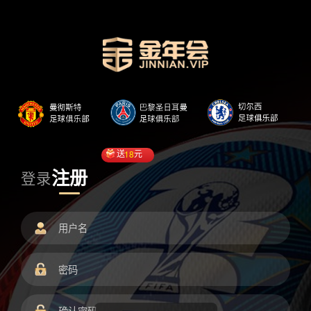
送
18
元
注册
登录