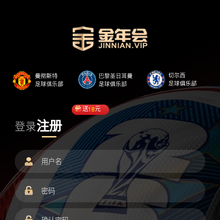
送
18
元
注册
登录