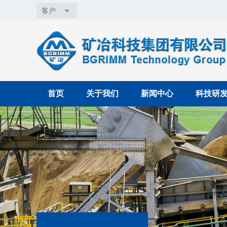
客户
首页
关于我们
新闻中心
科技研