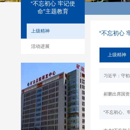
“不忘初心 牢记使
命”主题教育
上级精神
“不忘初心 
活动进展
上级精神
习近平：守初
郝鹏出席国资
“不忘初心、