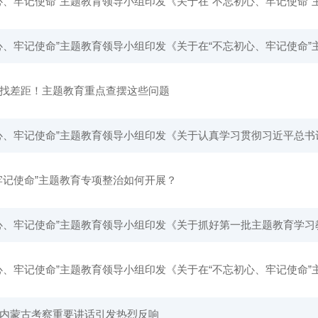
心、牢记使命”主题教育领导小组印发《关于在“不忘初心、牢记使命”主
心、牢记使命”主题教育领导小组印发《关于在“不忘初心、牢记使命”主
找差距！主题教育重点查摆这些问题
心、牢记使命”主题教育领导小组印发《关于认真学习贯彻习近平总书记
牢记使命”主题教育专项整治如何开展？
心、牢记使命”主题教育领导小组印发《关于抓好第一批主题教育学习教
心、牢记使命”主题教育领导小组印发《关于在“不忘初心、牢记使命”主
内蒙古考察重要讲话引发热烈反响