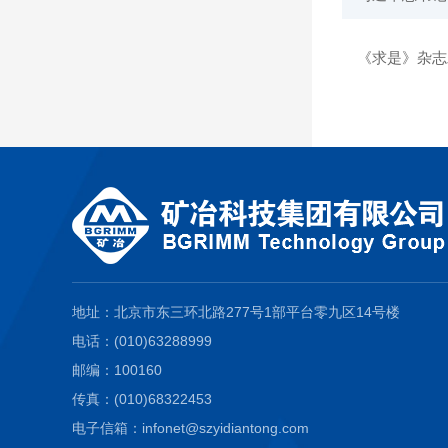
《求是》杂志
地址：北京市东三环北路277号1部平台零九区14号楼
电话：(010)63288999
邮编：100160
传真：(010)68322453
电子信箱：infonet@szyidiantong.com