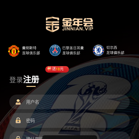
送
18
元
注册
登录